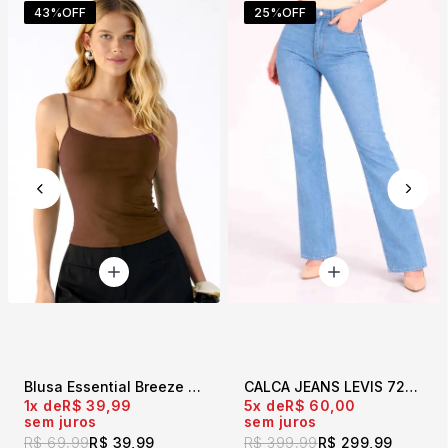
43%
OFF
25%
OFF
Blusa Essential Breeze Marrom
CALCA JEANS LEVIS 725 HIGH RISE BOOT W AZUL
1x
R$ 39,99
5x
R$ 60,00
sem juros
sem juros
R$ 69,99
R$ 39,99
R$ 399,99
R$ 299,99