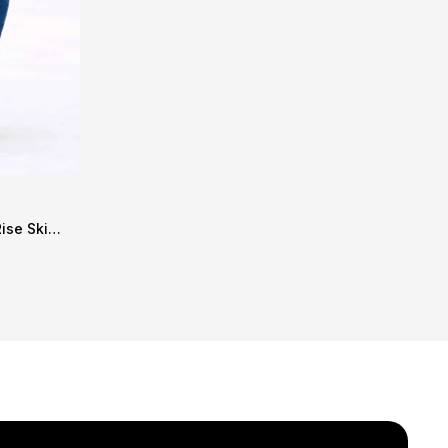
Calça Jeans Levis 721 High Rise Skinny W