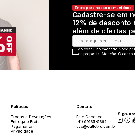
Entre para nossa comunidade
Cadastre-se em n
12% de desconto 
além de ofertas p
Ao concluir o cadastro, você pe
da proposta. Atenção: O cadastr
Políticas
Contato
Siga-nos
Trocas e Devoluções
Fale Conosco
Entrega e Frete
(41) 99135-5369
Pagamento
sac@outlet4u.com.br
Privacidade