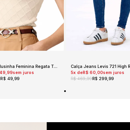
Regata Blusinha Feminina Regata Texturizada Creme
 49,99
5x
R$ 60,00
sem juros
sem juros
9
R$ 49,99
R$ 469,99
R$ 299,99