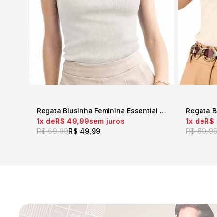
Regata Blusinha Feminina Essential Touch Off White
1x
R$ 49,99
1x
R$
sem juros
R$ 69,99
R$ 49,99
R$ 69,9