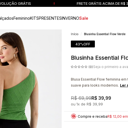
ÃO GRÁTIS
FRETE GRÁTIS ACIMA DE R$ 349 - R
alçados
Feminino
KITS
PRESENTES
INVERNO
Sale
Início
Blusinha Essential Flow Verde
43%
OFF
Blusinha Essential F
Seja o primeiro a ava
(0)
Blusa Essential Flow feminina em
suave para looks modernos.
Ler 
R$ 69,99
R$ 39,99
1x
R$ 39,99
Compre e receba
R$ 12,00 e