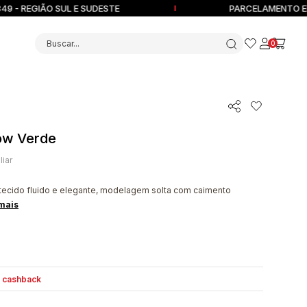
EGIÃO SUL E SUDESTE
PARCELAMENTO EM ATÉ 
Buscar...
0
low Verde
liar
 tecido fluido e elegante, modelagem solta com caimento
mais
m
cashback