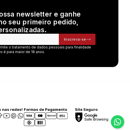
ossa newsletter e ganhe
no seu primeiro pedido,
ersonalizadas.
Inscreva-se
rmite o tratamento de dados pessoais para finalidade
o é para maior de 18 anos.
 nas redes!
Formas de Pagamento
Site Seguro