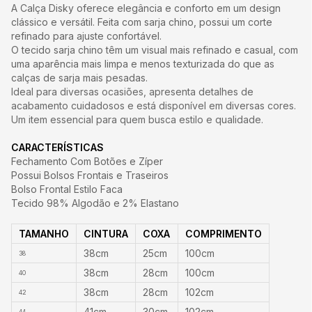
A Calça Disky oferece elegância e conforto em um design
clássico e versátil. Feita com sarja chino, possui um corte
refinado para ajuste confortável.
O tecido sarja chino têm um visual mais refinado e casual, com
uma aparência mais limpa e menos texturizada do que as
calças de sarja mais pesadas.
Ideal para diversas ocasiões, apresenta detalhes de
acabamento cuidadosos e está disponível em diversas cores.
Um item essencial para quem busca estilo e qualidade.
CARACTERÍSTICAS
Fechamento Com Botões e Zíper
Possui Bolsos Frontais e Traseiros
Bolso Frontal Estilo Faca
Tecido 98% Algodão e 2% Elastano
TAMANHO
CINTURA
COXA
COMPRIMENTO
38cm
25cm
100cm
38
38cm
28cm
100cm
40
38cm
28cm
102cm
42
41cm
30cm
102cm
44