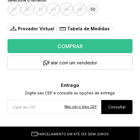
38
40
42
44
46
48
50
Provador Virtual
Tabela de Medidas
COMPRAR
Falar com um vendedor
Não sei o meu CEP
PARCELAMENTO EM ATÉ 12X SEM JUROS