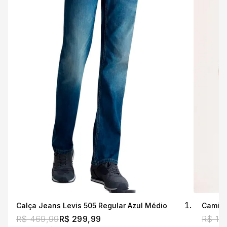
Calça Jeans Levis 505 Regular Azul Médio
Camise
R$ 469,99
R$ 299,99
R$ 19