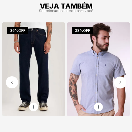
VEJA TAMBÉM
Selecionados a dedo para você
36%
OFF
38%
OFF