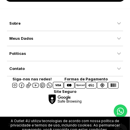
Sobre
Meus Dados
Políticas
Contato
Siga-nos nas redes!
Formas de Pagamento
Site Seguro
A Outlet 4U utiliza tecnologias de acordo com nossa política de
2025 Marca. All rights reserved | CNPJ: 08.907.916/0001-31
privacidade e termos de uso, incluindo cookies. Ao permanecer
navegando, você concorda com estas condições.