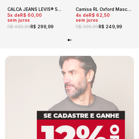
CALCA JEANS LEVIS® 505® REGULAR AZUL ESCURO
Camisa RL Oxford Masculina Manga Curta Mescla Escuro
5x
R$ 60,00
4x
R$ 62,50
sem juros
sem juros
R$ 469,99
R$ 299,99
R$ 399,99
R$ 249,99