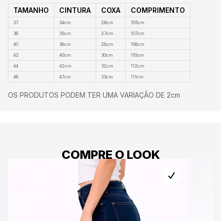
TAMANHO
CINTURA
COXA
COMPRIMENTO
37
34cm
26cm
105cm
38
35cm
27cm
107cm
40
38cm
28cm
108cm
42
40cm
30cm
110cm
44
42cm
32cm
112cm
46
47cm
33cm
111cm
OS PRODUTOS PODEM TER UMA VARIAÇÃO DE 2cm
COMPRE O LOOK