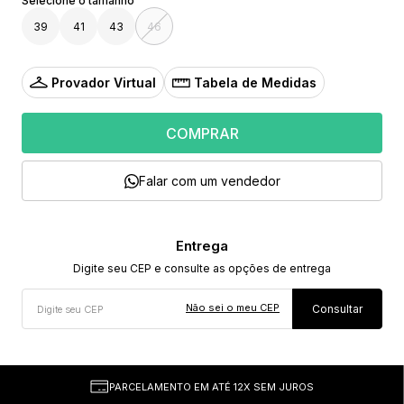
39
41
43
46
Provador Virtual
Tabela de Medidas
COMPRAR
Falar com um vendedor
Não sei o meu CEP
PARCELAMENTO EM ATÉ 12X SEM JUROS