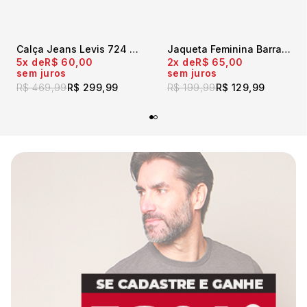
Calça Jeans Levis 724 High Rise Straight W Azul Escuro
Jaqueta Feminina Barra a Fio Azul Claro
5x
R$ 60,00
2x
R$ 65,00
sem juros
sem juros
R$ 469,99
R$ 299,99
R$ 199,99
R$ 129,99