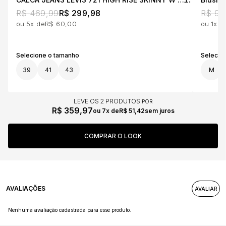
R$ 469,99
R$ 299,98
R$ 99
5x
R$ 60,00
1x
39
41
43
M
LEVE OS 2 PRODUTOS
R$ 359,97
7x
R$ 51,42
sem juros
AVALIAÇÕES
Nenhuma avaliação cadastrada para esse produto.