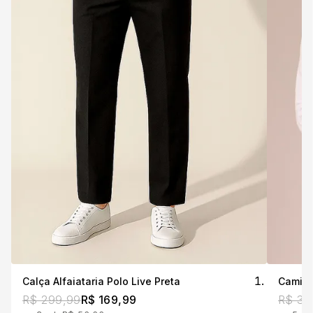
Calça Alfaiataria Polo Live Preta
R$ 299,99
R$ 169,99
R$ 39