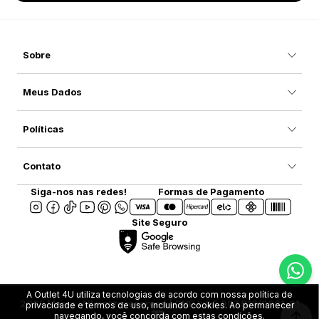
Sobre
Meus Dados
Políticas
Contato
Siga-nos nas redes!
Formas de Pagamento
Site Seguro
A Outlet 4U utiliza tecnologias de acordo com nossa política de
2025 Marca. All rights reserved | CNPJ: 08.907.916/0001-31
privacidade e termos de uso, incluindo cookies. Ao permanecer
navegando, você concorda com estas condições.