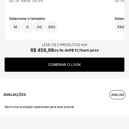
3x
R$ 56,66
5x
M
G
GG
XXG
XXG
LEVE OS 2 PRODUTOS
R$ 459,98
9x
R$ 51,11
sem juros
AVALIAÇÕES
Nenhuma avaliação cadastrada para esse produto.