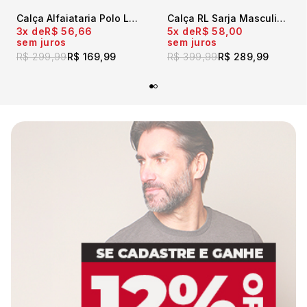
Calça Alfaiataria Polo Live Cinza
Calça RL Sarja Masculina Custom Fit Caqui
3x
R$ 56,66
5x
R$ 58,00
sem juros
sem juros
R$ 299,99
R$ 169,99
R$ 399,99
R$ 289,99