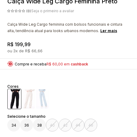
Calça Wide Leg Cargo Feminina Preto
Seja o primeiro a avaliar
(0)
Calça Wide Leg Cargo feminina com bolsos funcionais e cintura
alta, tendência atual para looks urbanos modernos.
Ler mais
R$ 199,99
3x
R$ 66,66
Compre e receba
R$ 60,00 em
cashback
Cores
34
36
38
40
42
44
46