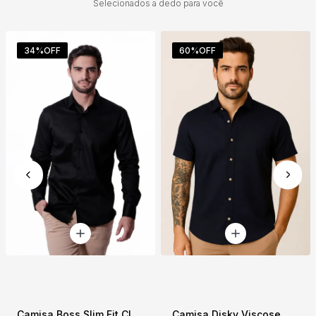
Selecionados a dedo para você
34%
OFF
60%
OFF
Camisa Boss Slim Fit Classic Manga Longa Preta
Camisa Disky Viscose Manga Curta Bege