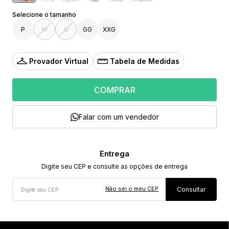
P
M
G
GG
XXG
Provador Virtual
Tabela de Medidas
COMPRAR
Falar com um vendedor
Não sei o meu CEP