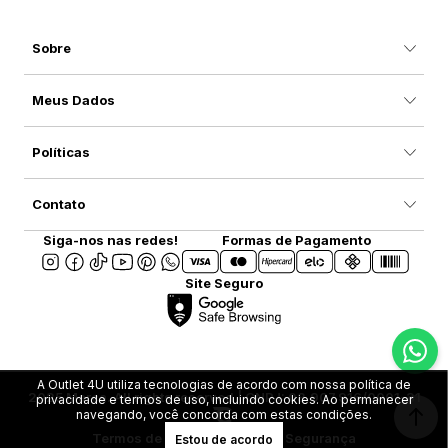
Sobre
Meus Dados
Políticas
Contato
Siga-nos nas redes!
Formas de Pagamento
Site Seguro
A Outlet 4U utiliza tecnologias de acordo com nossa política de
2025 Marca. All rights reserved | CNPJ: 08.907.916/0001-31
privacidade e termos de uso, incluindo cookies. Ao permanecer
navegando, você concorda com estas condições.
Termos de Uso
Privacidade e Segurança
Estou de acordo