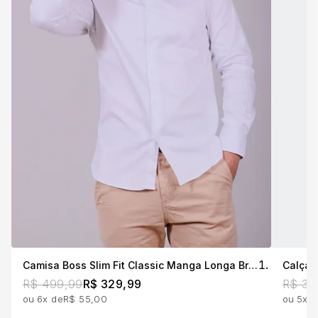
Camisa Boss Slim Fit Classic Manga Longa Branca
Calça 
R$ 499,99
R$ 329,99
R$ 39
6x
R$ 55,00
5x