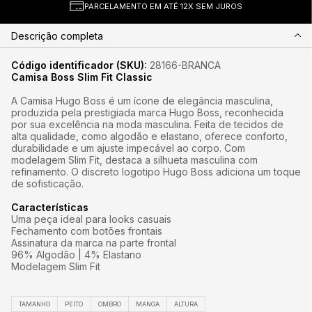
PARCELAMENTO EM ATÉ 12X SEM JUROS
Descrição completa
Código identificador (SKU):
28166-BRANCA
Camisa Boss Slim Fit Classic
A Camisa Hugo Boss é um ícone de elegância masculina,
produzida pela prestigiada marca Hugo Boss, reconhecida
por sua excelência na moda masculina. Feita de tecidos de
alta qualidade, como algodão e elastano, oferece conforto,
durabilidade e um ajuste impecável ao corpo. Com
modelagem Slim Fit, destaca a silhueta masculina com
refinamento. O discreto logotipo Hugo Boss adiciona um toque
de sofisticação.
Características
Uma peça ideal para looks casuais
Fechamento com botões frontais
Assinatura da marca na parte frontal
96% Algodão | 4% Elastano
Modelagem Slim Fit
TAMANHO
PEITO
OMBRO
MANGA
ALTURA