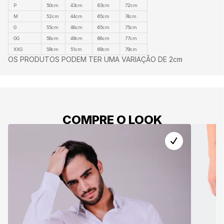
P
50cm
43cm
63cm
72cm
M
52cm
44cm
65cm
74cm
G
55cm
48cm
65cm
75cm
GG
58cm
49cm
68cm
77cm
XXG
59cm
51cm
69cm
79cm
OS PRODUTOS PODEM TER UMA VARIAÇÃO DE 2cm
COMPRE O LOOK