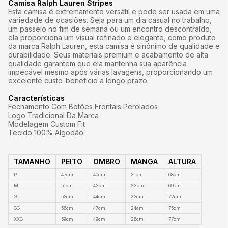
Camisa Ralph Lauren Stripes
Esta camisa é extremamente versátil e pode ser usada em uma
variedade de ocasiões. Seja para um dia casual no trabalho,
um passeio no fim de semana ou um encontro descontraído,
ela proporciona um visual refinado e elegante, como produto
da marca Ralph Lauren, esta camisa é sinônimo de qualidade e
durabilidade. Seus materiais premium e acabamento de alta
qualidade garantem que ela mantenha sua aparência
impecável mesmo após várias lavagens, proporcionando um
excelente custo-benefício a longo prazo.
Características
Fechamento Com Botões Frontais Perolados
Logo Tradicional Da Marca
Modelagem Custom Fit
Tecido 100% Algodão
TAMANHO
PEITO
OMBRO
MANGA
ALTURA
P
47cm
40cm
21cm
68cm
M
51cm
42cm
22cm
69cm
G
53cm
44cm
23cm
72cm
GG
56cm
47cm
24cm
75cm
XXG
59cm
49cm
26cm
77cm