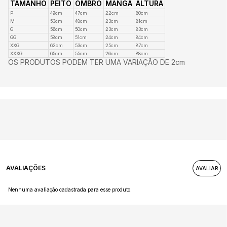
TAMANHO
PEITO
OMBRO
MANGA
ALTURA
P
49cm
47cm
22cm
80cm
M
53cm
48cm
23cm
81cm
G
56cm
50cm
23cm
83cm
GG
58cm
51cm
24cm
84cm
XXG
62cm
53cm
25cm
87cm
XXXG
65cm
55cm
26cm
88cm
OS PRODUTOS PODEM TER UMA VARIAÇÃO DE 2cm
AVALIAÇÕES
Nenhuma avaliação cadastrada para esse produto.