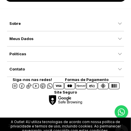
Sobre
Meus Dados
Políticas
Contato
Siga-nos nas redes!
Formas de Pagamento
Site Seguro
A Outlet 4U utiliza tecnologias de acordo com nossa política de
2025 Marca. All rights reserved | CNPJ: 08.907.916/0001-31
privacidade e termos de uso, incluindo cookies. Ao permanecer
navegando, você concorda com estas condições.