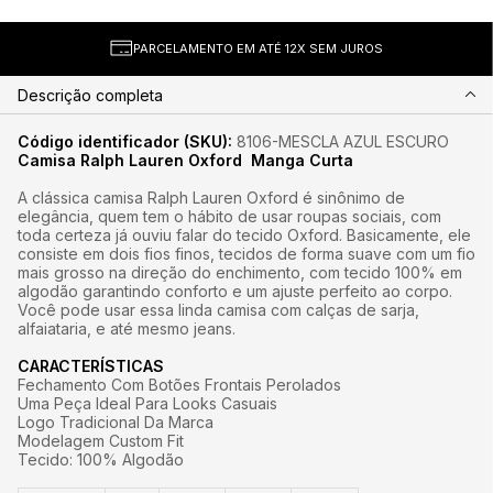
PARCELAMENTO EM ATÉ 12X SEM JUROS
Descrição completa
Código identificador (SKU):
8106-MESCLA AZUL ESCURO
Camisa Ralph Lauren Oxford Manga Curta
A clássica camisa Ralph Lauren Oxford é sinônimo de
elegância, quem tem o hábito de usar roupas sociais, com
toda certeza já ouviu falar do tecido Oxford. Basicamente, ele
consiste em dois fios finos, tecidos de forma suave com um fio
mais grosso na direção do enchimento, com tecido 100% em
algodão garantindo conforto e um ajuste perfeito ao corpo.
Você pode usar essa linda camisa com calças de sarja,
alfaiataria, e até mesmo jeans.
CARACTERÍSTICAS
Fechamento Com Botões Frontais Perolados
Uma Peça Ideal Para Looks Casuais
Logo Tradicional Da Marca
Modelagem Custom Fit
Tecido: 100% Algodão