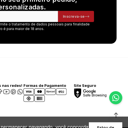
ersonalizadas.
Inscreva-se
rmite o tratamento de dados pessoais para finalidade
o é para maior de 18 anos.
 nas redes!
Formas de Pagamento
Site Seguro
. Ao permanecer navegando, você concorda
Estou de