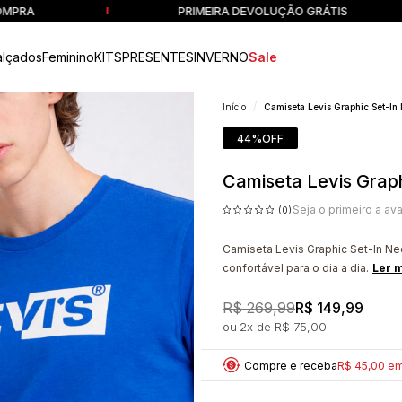
PRIMEIRA DEVOLUÇÃO GRÁTIS
alçados
Feminino
KITS
PRESENTES
INVERNO
Sale
Início
Camiseta Levis Graphic Set-In
44%
OFF
Camiseta Levis Graph
Seja o primeiro a ava
(0)
Camiseta Levis Graphic Set-In N
confortável para o dia a dia.
Ler 
R$ 269,99
R$ 149,99
2x
R$ 75,00
Compre e receba
R$ 45,00 e