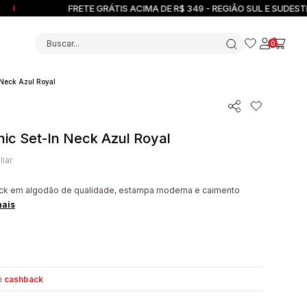
FRETE GRÁTIS ACIMA DE R$ 349 - REGIÃO SUL E SUDESTE
Buscar...
0
 Neck Azul Royal
ic Set-In Neck Azul Royal
liar
eck em algodão de qualidade, estampa moderna e caimento
mais
m
cashback