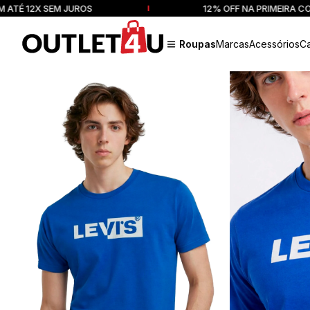
2X SEM JUROS
12% OFF NA PRIMEIRA COMPRA
Roupas
Marcas
Acessórios
C