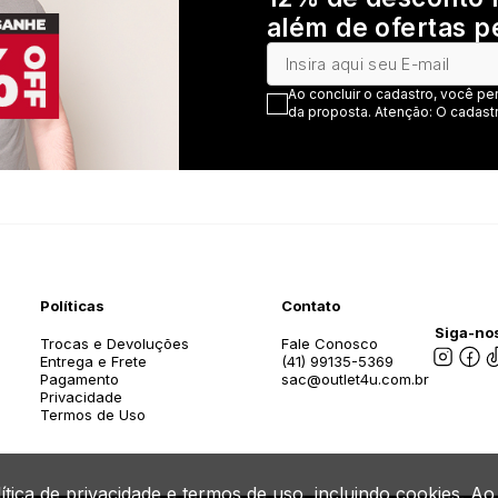
além de ofertas p
Ao concluir o cadastro, você pe
da proposta. Atenção: O cadastr
Políticas
Contato
Siga-nos
Trocas e Devoluções
Fale Conosco
Entrega e Frete
(41) 99135-5369
Pagamento
sac@outlet4u.com.br
Privacidade
Termos de Uso
lítica de privacidade e termos de uso, incluindo cookies