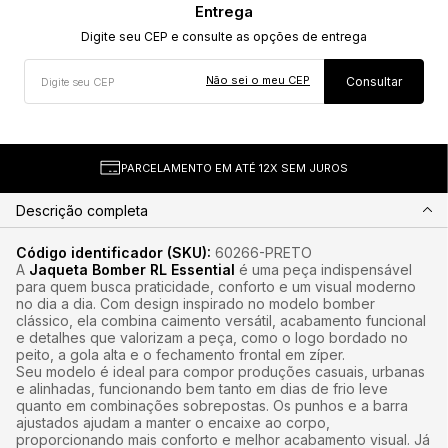
Não sei o meu CEP
PARCELAMENTO EM ATÉ 12X SEM JUROS
Descrição completa
Código identificador (SKU):
60266-PRETO
A
Jaqueta Bomber RL Essential
é uma peça indispensável
para quem busca praticidade, conforto e um visual moderno
no dia a dia. Com design inspirado no modelo bomber
clássico, ela combina caimento versátil, acabamento funcional
e detalhes que valorizam a peça, como o logo bordado no
peito, a gola alta e o fechamento frontal em zíper.
Seu modelo é ideal para compor produções casuais, urbanas
e alinhadas, funcionando bem tanto em dias de frio leve
quanto em combinações sobrepostas. Os punhos e a barra
ajustados ajudam a manter o encaixe ao corpo,
proporcionando mais conforto e melhor acabamento visual. Já