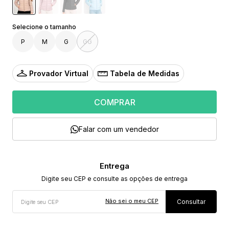
P
M
G
GG
Provador Virtual
Tabela de Medidas
COMPRAR
Falar com um vendedor
Não sei o meu CEP