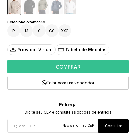
P
M
G
GG
XXG
Provador Virtual
Tabela de Medidas
COMPRAR
Falar com um vendedor
Não sei o meu CEP