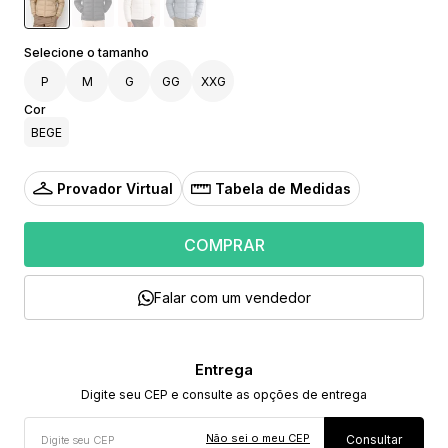
P
M
G
GG
XXG
Cor
BEGE
Provador Virtual
Tabela de Medidas
COMPRAR
Falar com um vendedor
Não sei o meu CEP