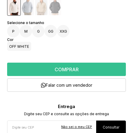
P
M
G
GG
XXG
Cor
OFF WHITE
COMPRAR
Falar com um vendedor
Não sei o meu CEP