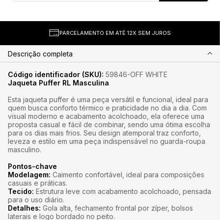
PARCELAMENTO EM ATÉ 12X SEM JUROS
Descrição completa
Código identificador (SKU):
59846-OFF WHITE
Jaqueta Puffer RL Masculina
Esta jaqueta puffer é uma peça versátil e funcional, ideal para
quem busca conforto térmico e praticidade no dia a dia. Com
visual moderno e acabamento acolchoado, ela oferece uma
proposta casual e fácil de combinar, sendo uma ótima escolha
para os dias mais frios. Seu design atemporal traz conforto,
leveza e estilo em uma peça indispensável no guarda-roupa
masculino.
Pontos-chave
Modelagem:
Caimento confortável, ideal para composições
casuais e práticas.
Tecido:
Estrutura leve com acabamento acolchoado, pensada
para o uso diário.
Detalhes:
Gola alta, fechamento frontal por zíper, bolsos
laterais e logo bordado no peito.