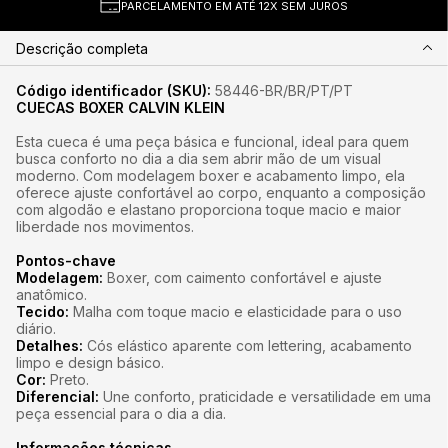
PARCELAMENTO EM ATÉ 12X SEM JUROS
Descrição completa
Código identificador (SKU):
58446-BR/BR/PT/PT
CUECAS BOXER CALVIN KLEIN
Esta cueca é uma peça básica e funcional, ideal para quem
busca conforto no dia a dia sem abrir mão de um visual
moderno. Com modelagem boxer e acabamento limpo, ela
oferece ajuste confortável ao corpo, enquanto a composição
com algodão e elastano proporciona toque macio e maior
liberdade nos movimentos.
Pontos-chave
Modelagem:
Boxer, com caimento confortável e ajuste
anatômico.
Tecido:
Malha com toque macio e elasticidade para o uso
diário.
Detalhes:
Cós elástico aparente com lettering, acabamento
limpo e design básico.
Cor:
Preto.
Diferencial:
Une conforto, praticidade e versatilidade em uma
peça essencial para o dia a dia.
Informações técnicas