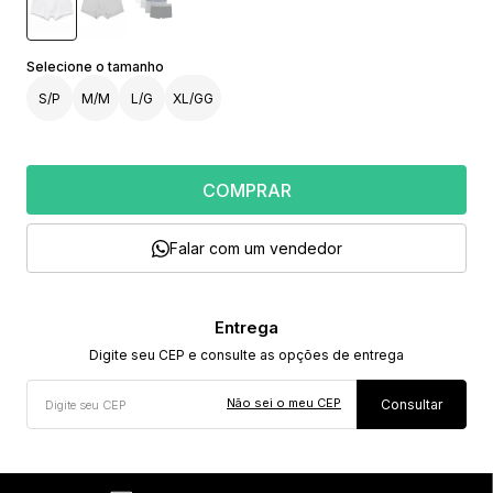
S/P
M/M
L/G
XL/GG
COMPRAR
Falar com um vendedor
Não sei o meu CEP