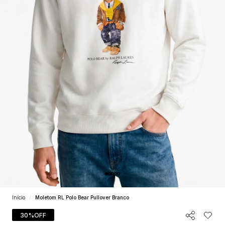
Início
Moletom RL Polo Bear Pullover Branco
30%
OFF