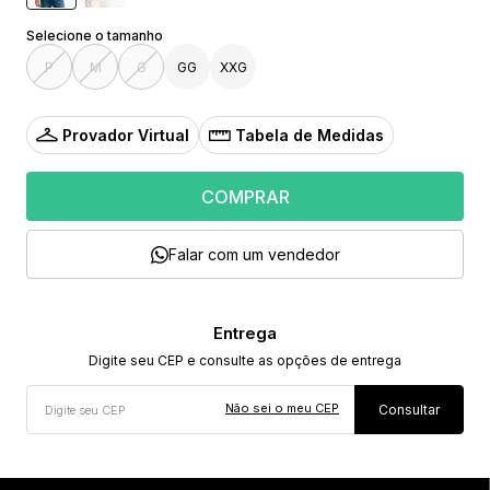
P
M
G
GG
XXG
Provador Virtual
Tabela de Medidas
COMPRAR
Falar com um vendedor
Não sei o meu CEP