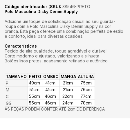
Código identificador (SKU):
38546-PRETO
Polo Masculina Disky Denim Supply
Adicione um toque de sofisticação casual ao seu guarda-
roupa com a Polo Masculina Disky Denim Supply na cor
branca. Esta peça oferece uma combinação perfeita de estilo
e conforto, ideal para diversas ocasiões.
Características
Tecido de alta qualidade, toque agradável e durável
Corte moderno e ajustado, valorizando a silhueta
Botões lisos pretos, acabamento refinado e autêntico
TAMANHO
PEITO
OMBRO
MANGA
ALTURA
49cm
41cm
21cm
75cm
P
51cm
41cm
21cm
76cm
M
55cm
46cm
22cm
77cm
G
55cm
46cm
24cm
78cm
GG
AS PEÇAS PODEM CONTER ATÉ 2cm DE DIFERENÇA