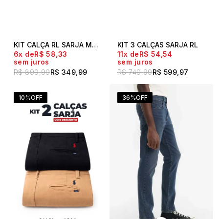
KIT CALÇA RL SARJA MASCULINA + CAMISETA GOLA REDONDA CORTE SLIM
KIT 3 CALÇAS SARJA RL
6x
R$ 58,33
11x
R$ 54,54
sem juros
sem juros
R$ 899,99
R$ 349,99
R$ 749,99
R$ 599,97
10%
OFF
36%
OFF