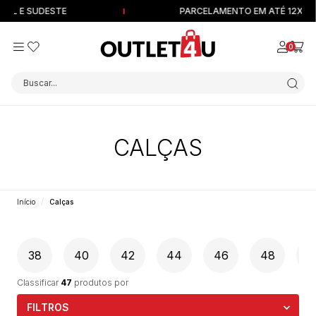
UL E SUDESTE
PARCELAMENTO EM ATÉ 12X SEM
0
Buscar...
CALÇAS
Início
Calças
38
40
42
44
46
48
5
Classificar
47
produtos por
FILTROS