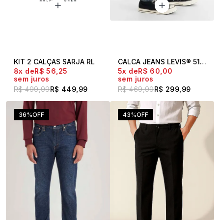
KIT 2 CALÇAS SARJA RL
CALCA JEANS LEVIS® 512® SLIM TAPER
8x
R$ 56,25
5x
R$ 60,00
sem juros
sem juros
R$ 499,99
R$ 449,99
R$ 469,99
R$ 299,99
36%
OFF
43%
OFF