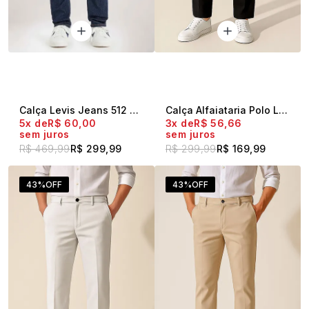
Calça Levis Jeans 512 Slimtaper
Calça Alfaiataria Polo Live Preta
5x
R$ 60,00
3x
R$ 56,66
sem juros
sem juros
R$ 469,99
R$ 299,99
R$ 299,99
R$ 169,99
43%
OFF
43%
OFF