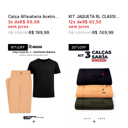
Calça Alfaiataria Acetinada Bolso Faca Polo Live Preto
KIT JAQUETA RL CLASSIC BUTTON + CALÇA RL SARJA MASCULINA + CAMISETA RL MASCULINA SLIM FIT
3x
R$ 66,66
12x
R$ 62,50
sem juros
sem juros
R$ 229,99
R$ 199,99
R$ 1.299,99
R$ 749,99
61%
OFF
20%
OFF