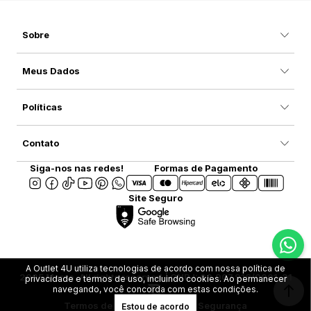
Sobre
Meus Dados
Políticas
Contato
Siga-nos nas redes!
Formas de Pagamento
Site Seguro
A Outlet 4U utiliza tecnologias de acordo com nossa política de
2025 Marca. All rights reserved | CNPJ: 08.907.916/0001-31
privacidade e termos de uso, incluindo cookies. Ao permanecer
navegando, você concorda com estas condições.
Termos de Uso
Privacidade e Segurança
Estou de acordo