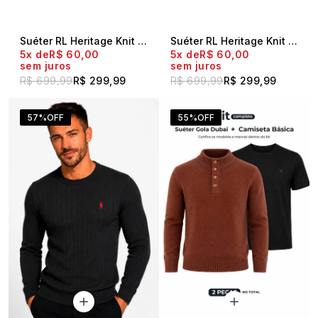
Suéter RL Heritage Knit Preto
Suéter RL Heritage Knit Bege
5x
R$ 60,00
5x
R$ 60,00
sem juros
sem juros
R$ 699,99
R$ 299,99
R$ 699,99
R$ 299,99
57%
OFF
55%
OFF