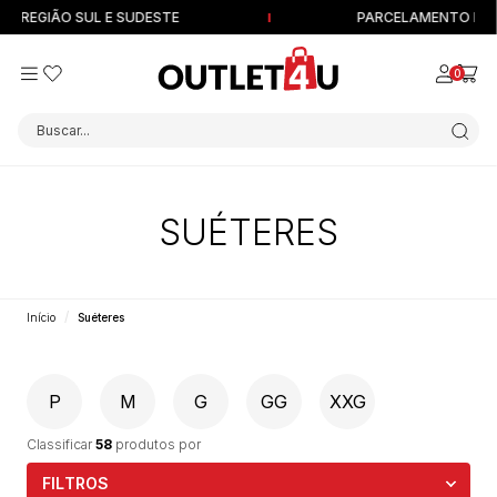
REGIÃO SUL E SUDESTE
PARCELAMENTO EM ATÉ
0
Buscar...
SUÉTERES
Início
Suéteres
P
M
G
GG
XXG
Classificar
58
produtos por
FILTROS