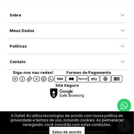
Sobre
Meus Dados
Políticas
Contato
Siga-nos nas redes!
Formas de Pagamento
Site Seguro
A Outlet 4U utiliza tecnologias de acordo com nossa política de
2025 Marca. All rights reserved | CNPJ: 08.907.916/0001-31
privacidade e termos de uso, incluindo cookies. Ao permanecer
navegando, você concorda com estas condições.
Termos de Uso
Privacidade e Segurança
Estou de acordo