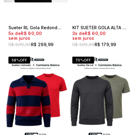
Sueter RL Gola Redonda Canelado Preto
KIT SUETER GOLA ALTA DUBAI + CAMISETA POLO LIVE
5x
R$ 60,00
3x
R$ 60,00
sem juros
sem juros
R$ 699,99
R$ 299,99
R$ 399,99
R$ 179,99
58%
OFF
70%
OFF