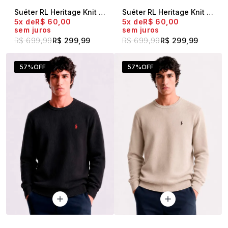
Suéter RL Heritage Knit Mescla Claro
Suéter RL Heritage Knit Marrom
5x
R$ 60,00
5x
R$ 60,00
sem juros
sem juros
R$ 699,99
R$ 299,99
R$ 699,99
R$ 299,99
57%
OFF
57%
OFF