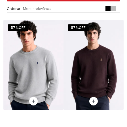
Menor relevância
57%
OFF
57%
OFF