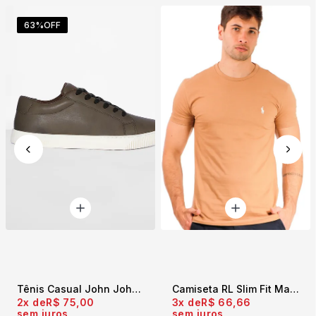
63%
OFF
Tênis Casual John John Verde
Camiseta RL Slim Fit Masculina Marrom
2x
R$ 75,00
3x
R$ 66,66
sem juros
sem juros