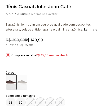
Tênis Casual John John Café
Seja o primeiro a avaliar
(0)
Sapatênis John John em couro de qualidade com pespontos
artesanais, solado antiderrapante e palmilha anatômica.
Ler mais
R$ 399,99
R$ 149,99
2x
R$ 75,00
Compre e receba
R$ 45,00 em
cashback
Cores
38
39
40
41
42
43