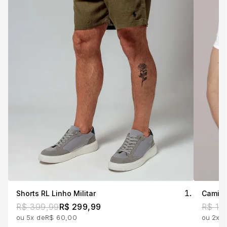
Shorts RL Linho Militar
R$ 399,99
R$ 299,99
R$ 19
5x
R$ 60,00
2x