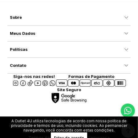
Sobre
Meus Dados
Políticas
Contato
Siga-nos nas redes!
Formas de Pagamento
Site Seguro
A Outlet 4U utiliza tecnologias de acordo com nossa política de
2025 Marca. All rights reserved | CNPJ: 08.907.916/0001-31
privacidade e termos de uso, incluindo cookies. Ao permanecer
navegando, você concorda com estas condições.
Termos de Uso
Privacidade e Segurança
Estou de acordo