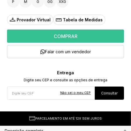
P
M
G
GG
XXG
Provador Virtual
Tabela de Medidas
COMPRAR
Falar com um vendedor
Não sei o meu CEP
PARCELAMENTO EM ATÉ 12X SEM JUROS
Descrição completa