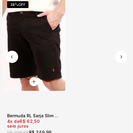
38%
OFF
Bermuda RL Sarja Slim Fit Preta
4x
R$ 62,50
sem juros
R$ 399,99
R$ 249,99