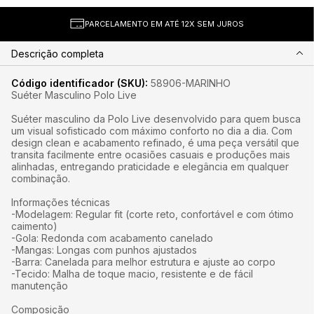
ENTO EM ATÉ 12X SEM JUROS
12% 
Descrição completa
Código identificador (SKU):
58906-MARINHO
Suéter Masculino Polo Live
Suéter masculino da Polo Live desenvolvido para quem busca
um visual sofisticado com máximo conforto no dia a dia. Com
design clean e acabamento refinado, é uma peça versátil que
transita facilmente entre ocasiões casuais e produções mais
alinhadas, entregando praticidade e elegância em qualquer
combinação.
Informações técnicas
-Modelagem: Regular fit (corte reto, confortável e com ótimo
caimento)
-Gola: Redonda com acabamento canelado
-Mangas: Longas com punhos ajustados
-Barra: Canelada para melhor estrutura e ajuste ao corpo
-Tecido: Malha de toque macio, resistente e de fácil
manutenção
Composição