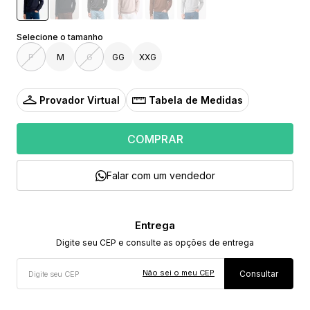
P
M
G
GG
XXG
Provador Virtual
Tabela de Medidas
COMPRAR
Falar com um vendedor
Não sei o meu CEP