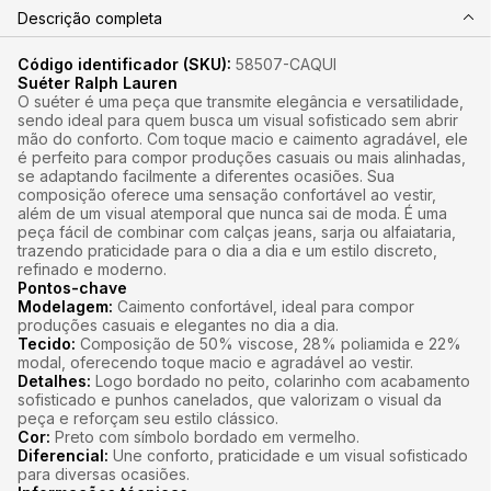
Descrição completa
Código identificador (SKU):
58507-CAQUI
Suéter Ralph Lauren
O suéter é uma peça que transmite elegância e versatilidade,
sendo ideal para quem busca um visual sofisticado sem abrir
mão do conforto. Com toque macio e caimento agradável, ele
é perfeito para compor produções casuais ou mais alinhadas,
se adaptando facilmente a diferentes ocasiões. Sua
composição oferece uma sensação confortável ao vestir,
além de um visual atemporal que nunca sai de moda. É uma
peça fácil de combinar com calças jeans, sarja ou alfaiataria,
trazendo praticidade para o dia a dia e um estilo discreto,
refinado e moderno.
Pontos-chave
Modelagem:
Caimento confortável, ideal para compor
produções casuais e elegantes no dia a dia.
Tecido:
Composição de 50% viscose, 28% poliamida e 22%
modal, oferecendo toque macio e agradável ao vestir.
Detalhes:
Logo bordado no peito, colarinho com acabamento
sofisticado e punhos canelados, que valorizam o visual da
peça e reforçam seu estilo clássico.
Cor:
Preto com símbolo bordado em vermelho.
Diferencial:
Une conforto, praticidade e um visual sofisticado
para diversas ocasiões.