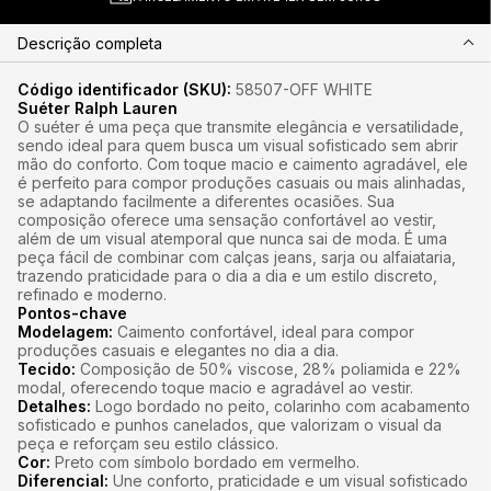
Descrição completa
Código identificador (SKU):
58507-OFF WHITE
Suéter Ralph Lauren
O suéter é uma peça que transmite elegância e versatilidade,
sendo ideal para quem busca um visual sofisticado sem abrir
mão do conforto. Com toque macio e caimento agradável, ele
é perfeito para compor produções casuais ou mais alinhadas,
se adaptando facilmente a diferentes ocasiões. Sua
composição oferece uma sensação confortável ao vestir,
além de um visual atemporal que nunca sai de moda. É uma
peça fácil de combinar com calças jeans, sarja ou alfaiataria,
trazendo praticidade para o dia a dia e um estilo discreto,
refinado e moderno.
Pontos-chave
Modelagem:
Caimento confortável, ideal para compor
produções casuais e elegantes no dia a dia.
Tecido:
Composição de 50% viscose, 28% poliamida e 22%
modal, oferecendo toque macio e agradável ao vestir.
Detalhes:
Logo bordado no peito, colarinho com acabamento
sofisticado e punhos canelados, que valorizam o visual da
peça e reforçam seu estilo clássico.
Cor:
Preto com símbolo bordado em vermelho.
Diferencial:
Une conforto, praticidade e um visual sofisticado