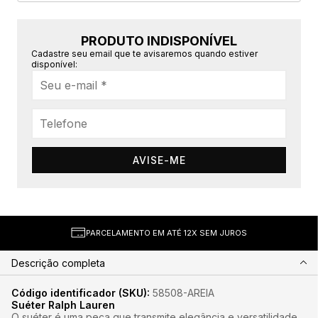
PRODUTO INDISPONÍVEL
Cadastre seu email que te avisaremos quando estiver
disponível:
AVISE-ME
PARCELAMENTO EM ATÉ 12X SEM JUROS
Descrição completa
Código identificador (SKU):
58508-AREIA
Suéter Ralph Lauren
O suéter é uma peça que transmite elegância e versatilidade,