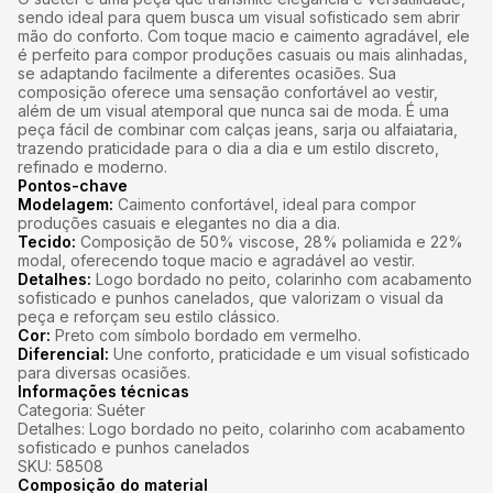
sendo ideal para quem busca um visual sofisticado sem abrir
mão do conforto. Com toque macio e caimento agradável, ele
é perfeito para compor produções casuais ou mais alinhadas,
se adaptando facilmente a diferentes ocasiões. Sua
composição oferece uma sensação confortável ao vestir,
além de um visual atemporal que nunca sai de moda. É uma
peça fácil de combinar com calças jeans, sarja ou alfaiataria,
trazendo praticidade para o dia a dia e um estilo discreto,
refinado e moderno.
Pontos-chave
Modelagem:
Caimento confortável, ideal para compor
produções casuais e elegantes no dia a dia.
Tecido:
Composição de 50% viscose, 28% poliamida e 22%
modal, oferecendo toque macio e agradável ao vestir.
Detalhes:
Logo bordado no peito, colarinho com acabamento
sofisticado e punhos canelados, que valorizam o visual da
peça e reforçam seu estilo clássico.
Cor:
Preto com símbolo bordado em vermelho.
Diferencial:
Une conforto, praticidade e um visual sofisticado
para diversas ocasiões.
Informações técnicas
Categoria: Suéter
Detalhes: Logo bordado no peito, colarinho com acabamento
sofisticado e punhos canelados
SKU: 58508
Composição do material