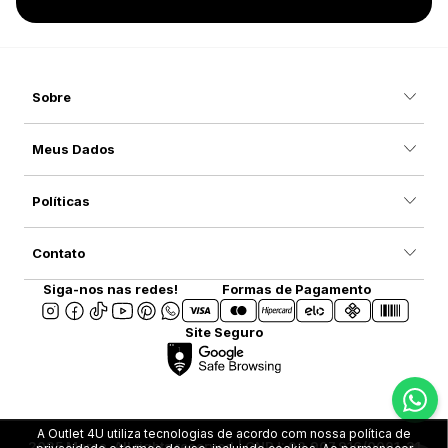
Sobre
Meus Dados
Políticas
Contato
Siga-nos nas redes!
Formas de Pagamento
Site Seguro
A Outlet 4U utiliza tecnologias de acordo com nossa política de
2025 Marca. All rights reserved | CNPJ: 08.907.916/0001-31