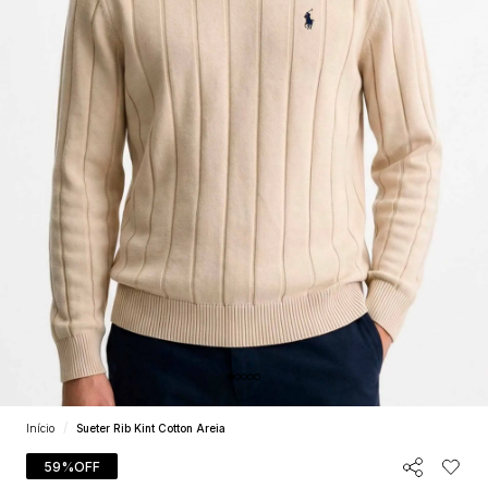
Início
Sueter Rib Kint Cotton Areia
59%
OFF