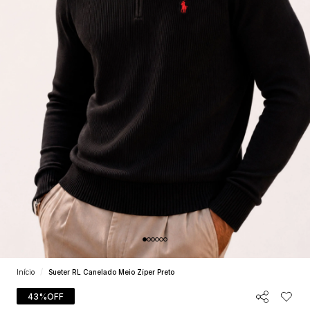
Início
Sueter RL Canelado Meio Zíper Preto
43%
OFF