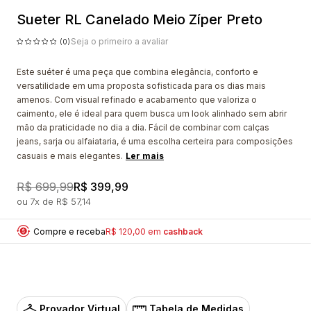
Sueter RL Canelado Meio Zíper Preto
Seja o primeiro a avaliar
(0)
Este suéter é uma peça que combina elegância, conforto e
versatilidade em uma proposta sofisticada para os dias mais
amenos. Com visual refinado e acabamento que valoriza o
caimento, ele é ideal para quem busca um look alinhado sem abrir
mão da praticidade no dia a dia. Fácil de combinar com calças
jeans, sarja ou alfaiataria, é uma escolha certeira para composições
casuais e mais elegantes.
Ler mais
R$ 699,99
R$ 399,99
7x
R$ 57,14
Compre e receba
R$ 120,00 em
cashback
Provador Virtual
Tabela de Medidas