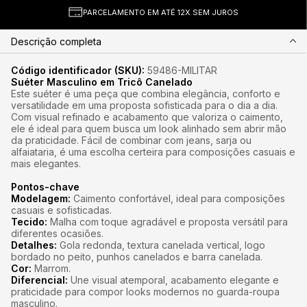
PARCELAMENTO EM ATÉ 12X SEM JUROS
Descrição completa
Código identificador (SKU):
59486-MILITAR
Suéter Masculino em Tricô Canelado
Este suéter é uma peça que combina elegância, conforto e
versatilidade em uma proposta sofisticada para o dia a dia.
Com visual refinado e acabamento que valoriza o caimento,
ele é ideal para quem busca um look alinhado sem abrir mão
da praticidade. Fácil de combinar com jeans, sarja ou
alfaiataria, é uma escolha certeira para composições casuais e
mais elegantes.
Pontos-chave
Modelagem:
Caimento confortável, ideal para composições
casuais e sofisticadas.
Tecido:
Malha com toque agradável e proposta versátil para
diferentes ocasiões.
Detalhes:
Gola redonda, textura canelada vertical, logo
bordado no peito, punhos canelados e barra canelada.
Cor:
Marrom.
Diferencial:
Une visual atemporal, acabamento elegante e
praticidade para compor looks modernos no guarda-roupa
masculino.