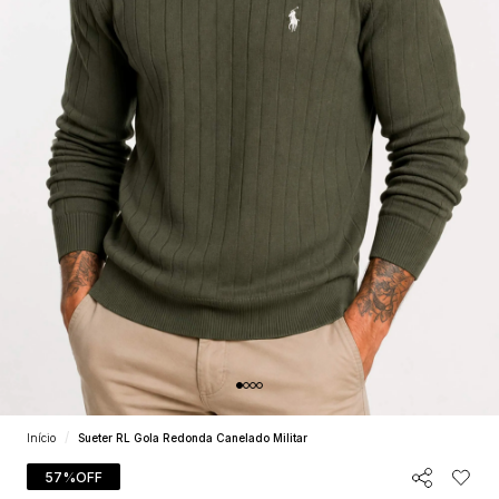
Início
Sueter RL Gola Redonda Canelado Militar
57%
OFF