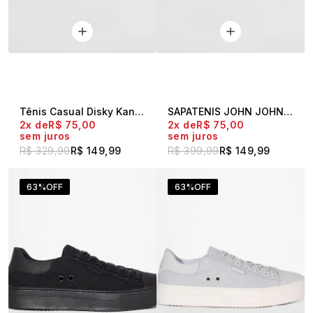
Tênis Casual Disky Kanvas Militar
SAPATENIS JOHN JOHN 49646
2x
R$ 75,00
2x
R$ 75,00
sem juros
sem juros
R$ 329,99
R$ 149,99
R$ 399,99
R$ 149,99
63%
OFF
63%
OFF