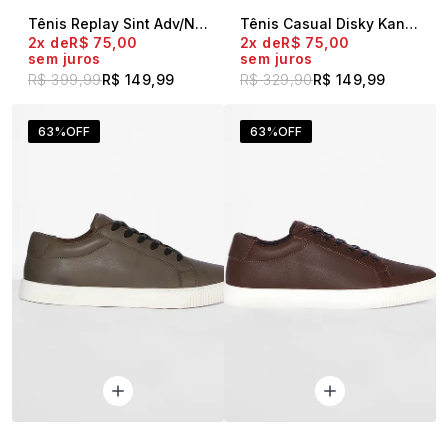
Tênis Replay Sint Adv/Nylon Castor Marrom Escuro
Tênis Casual Disky Kanvas Caqui
2x
R$ 75,00
2x
R$ 75,00
sem juros
sem juros
R$ 399,99
R$ 149,99
R$ 329,90
R$ 149,99
63%
OFF
63%
OFF