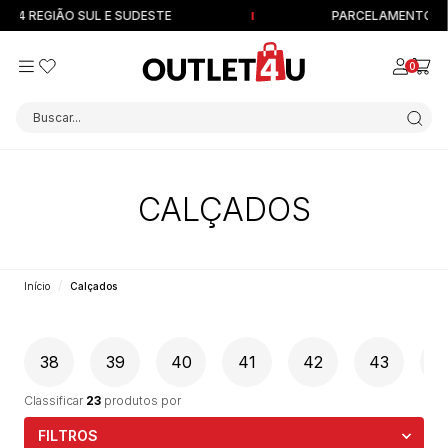
4 REGIÃO SUL E SUDESTE
PARCELAMENTO EM AT
0
Buscar...
CALÇADOS
Início
Calçados
38
39
40
41
42
43
4
Classificar
23
produtos por
FILTROS