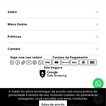
Sobre
Meus Dados
Políticas
Contato
Siga-nos nas redes!
Formas de Pagamento
Site Seguro
A Outlet 4U utiliza tecnologias de acordo com nossa política de
2025 Marca. All rights reserved | CNPJ: 08.907.916/0001-31
privacidade e termos de uso, incluindo cookies. Ao permanecer
navegando, você concorda com estas condições.
Termos de Uso
Privacidade e Segurança
Estou de acordo