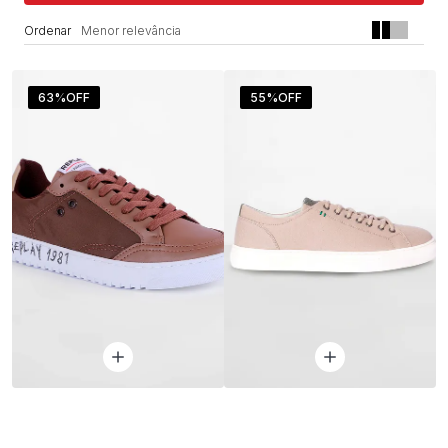
Menor relevância
63%
OFF
55%
OFF