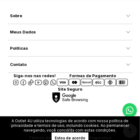
Sobre
Meus Dados
Políticas
Contato
Siga-nos nas redes!
Formas de Pagamento
Site Seguro
A Outlet 4U utiliza tecnologias de acordo com nossa política de
2025 Marca. All rights reserved | CNPJ: 08.907.916/0001-31
privacidade e termos de uso, incluindo cookies. Ao permanecer
navegando, você concorda com estas condições.
Termos de Uso
Privacidade e Segurança
Estou de acordo