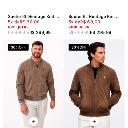
Suéter RL Heritage Knit Preto
Suéter RL Heritage Knit Bege
5x
R$ 60,00
5x
R$ 60,00
sem juros
sem juros
R$ 699,99
R$ 299,99
R$ 699,99
R$ 299,99
30%
OFF
30%
OFF