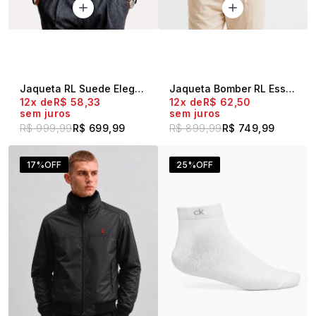
Jaqueta RL Suede Elegance Preto
Jaqueta Bomber RL Essential Caqui
12x
R$ 58,33
12x
R$ 62,50
sem juros
sem juros
R$ 999,99
R$ 699,99
R$ 899,99
R$ 749,99
17%
OFF
25%
OFF