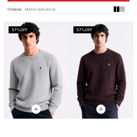
Menor relevância
57%
OFF
57%
OFF