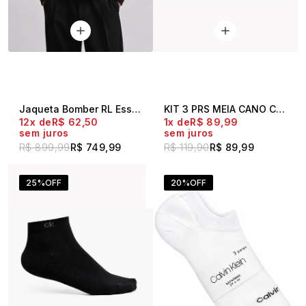
Jaqueta Bomber RL Essential Preto
KIT 3 PRS MEIA CANO CURTO CK BRANCO
12x
R$ 62,50
1x
R$ 89,99
sem juros
sem juros
R$ 899,99
R$ 749,99
R$ 119,90
R$ 89,99
25%
OFF
20%
OFF