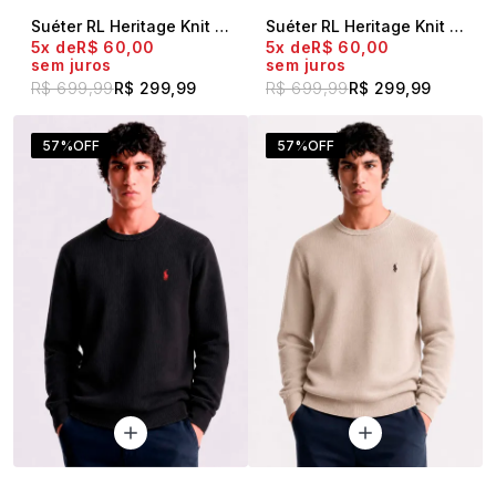
Suéter RL Heritage Knit Mescla Claro
Suéter RL Heritage Knit Marrom
5x
R$ 60,00
5x
R$ 60,00
sem juros
sem juros
R$ 699,99
R$ 299,99
R$ 699,99
R$ 299,99
57%
OFF
57%
OFF