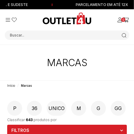
 E SUDESTE
PARCELAMENTO EM ATÉ 12X SEM J
0
Buscar...
MARCAS
Início
Marcas
P
36
UNICO
M
G
GG
Classificar
643
produtos por
FILTROS