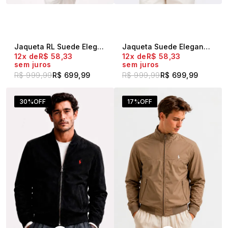
Jaqueta RL Suede Elegance Café
Jaqueta Suede Elegance Marrom
12x
R$ 58,33
12x
R$ 58,33
sem juros
sem juros
R$ 999,99
R$ 699,99
R$ 999,99
R$ 699,99
30%
OFF
17%
OFF